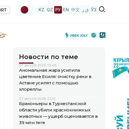
KZ
QZ
РУ
EN
中文
ق ز
ЎЗ
ORT
Новости по теме
07 августа 2026, 22:46
Аномальная жара усилила
цветение Есиля: очистку реки в
Астане усилят с помощью
хлореллы
07 августа 2026, 21:24
Браконьеры в Туркестанской
области убили краснокнижных
животных — ущерб оценивается в
39 млн теңге