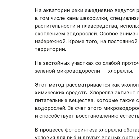
На акватории реки ежедневно ведутся р
в том числе камышекосилки, специализ
растительности и плавсредства, исполь
скоплением водорослей. Особое вниман
набережной. Кроме того, на постоянно
территории.
На застойных участках со слабой прот
зеленой микроводоросли — хлореллы.
Этот метод рассматривается как эколог
химических средств. Хлорелла активно 
питательные вещества, которые также 
водорослей. За счет этого микроводоро
и способствует восстановлению естеств
В процессе фотосинтеза хлорелла обога
условия для рыб и других водных орган