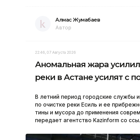
Алмас Жумабаев
Автор
22:46, 07 Августа 2026
Аномальная жара усилила
реки в Астане усилят с
В летний период городские службы и
по очистке реки Есиль и ее прибреж
тины и мусора до применения совре
передает агентство Kazinform со ссы