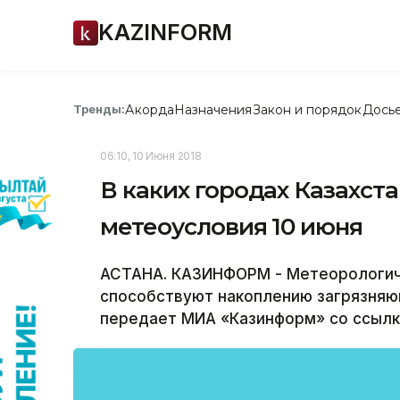
KAZINFORM
Акорда
Назначения
Закон и порядок
Дось
Тренды:
06:10, 10 Июня 2018
В каких городах Казахст
метеоусловия 10 июня
АСТАНА. КАЗИНФОРМ - Метеорологиче
способствуют накоплению загрязняю
передает МИА «Казинформ» со ссылк