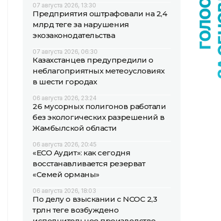
07 августа 2026, 13:30
Предприятия оштрафовали на 2,4
млрд теңге за нарушения
экозаконодательства
07 августа 2026, 06:30
Казахстанцев предупредили о
неблагоприятных метеоусловиях
в шести городах
06 августа 2026, 23:24
26 мусорных полигонов работали
без экологических разрешений в
Жамбылской области
06 августа 2026, 20:45
«ECO Аудит»: как сегодня
восстанавливается резерват
«Семей орманы»
06 августа 2026, 18:03
По делу о взыскании с NCOC 2,3
трлн теңге возбуждено
исполнительное производство