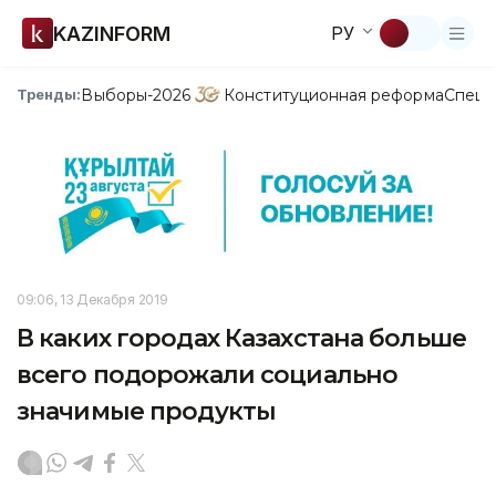
KAZINFORM
РУ
Выборы-2026
Конституционная реформа
Спецп
Тренды:
09:06, 13 Декабря 2019
В каких городах Казахстана больше
всего подорожали социально
значимые продукты