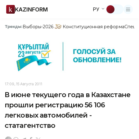
KAZINFORM
РУ
Выборы-2026
Конституционная реформа
Спецп
Тренды:
17:09, 15 Августа 2011
В июне текущего года в Казахстане
прошли регистрацию 56 106
легковых автомобилей -
статагентство