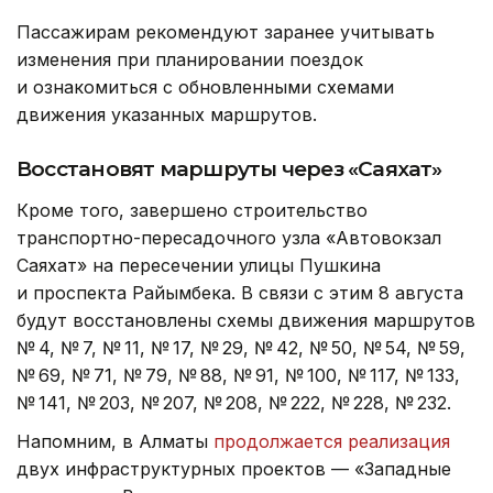
Пассажирам рекомендуют заранее учитывать
изменения при планировании поездок
и ознакомиться с обновленными схемами
движения указанных маршрутов.
Восстановят маршруты через «Саяхат»
Кроме того, завершено строительство
транспортно-пересадочного узла «Автовокзал
Саяхат» на пересечении улицы Пушкина
и проспекта Райымбека. В связи с этим 8 августа
будут восстановлены схемы движения маршрутов
№ 4, № 7, № 11, № 17, № 29, № 42, № 50, № 54, № 59,
№ 69, № 71, № 79, № 88, № 91, № 100, № 117, № 133,
№ 141, № 203, № 207, № 208, № 222, № 228, № 232.
Напомним, в Алматы
продолжается реализация
двух инфраструктурных проектов — «Западные