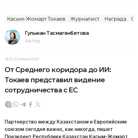
Касым-Жомарт Токаев
Журналист
Награда
С
Гульжан Тасмаганбетова
Автор
18:11, 22 Июня 2026
От Среднего коридора до ИИ:
Токаев представил видение
сотрудничества с ЕС
Партнерство между Казахстаном и Европейским
союзом сегодня важно, как никогда, пишет
Президент Республики Казахстан Касым-Жомарт