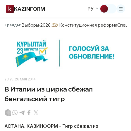
KAZINFORM
РУ
Выборы-2026
Конституционная реформа
Спецп
Тренды:
23:25, 26 Мая 2014
В Италии из цирка сбежал
бенгальский тигр
АСТАНА. КАЗИНФОРМ - Тигр сбежал из