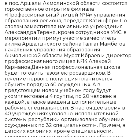
в пос. Аршалы Акмолинской области состоится
торжественное открытие филиала
«Профессиональный лицей №14» управления
образования региона, передает Казинформ.По
словам заместителя начальника учреждения
Александра Тереня, кроме сотрудников УИС, в
мероприятии примут участие заместитель
акима Аршалынского района Талгат Мамбетов,
начальник управления образования
Акмолинской области Мурат Ибраев и директор
профессионального лицея №14 Алексей
Карманов.Данная профессиональная школа
будет готовить газоэлектросварщиков. В
течение первого полугодия планируется
обучить порядка 40 осужденных. А в
предстоящем новом учебном году будут
укомплектованы 4 группы, по 20 человек в
каждой, а также введены дополнительные
рабочие специальности. В настоящее время в
40 учреждениях уголовно-исполнительной
системы республики организовано обучение
осужденных по 32 специальностям. Причем, в
детских колониях, кроме специальности,
несовершеннолетние обязательно обучаются