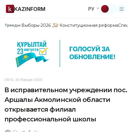
KAZINFORM
РУ
Выборы-2026
Конституционная реформа
Спецп
Тренды:
08:10, 30 Января 2009
В исправительном учреждении пос.
Аршалы Акмолинской области
открывается филиал
профессиональной школы