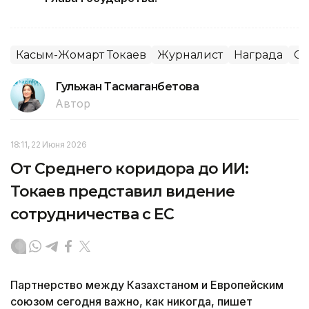
Касым-Жомарт Токаев
Журналист
Награда
С
Гульжан Тасмаганбетова
Автор
18:11, 22 Июня 2026
От Среднего коридора до ИИ:
Токаев представил видение
сотрудничества с ЕС
Партнерство между Казахстаном и Европейским
союзом сегодня важно, как никогда, пишет