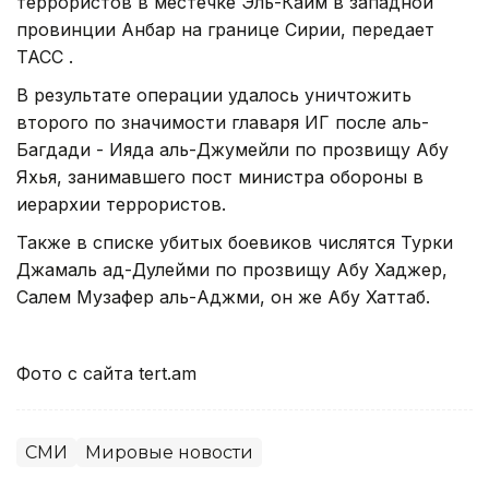
террористов в местечке Эль-Каим в западной
провинции Анбар на границе Сирии, передает
ТАСС .
В результате операции удалось уничтожить
второго по значимости главаря ИГ после аль-
Багдади - Ияда аль-Джумейли по прозвищу Абу
Яхья, занимавшего пост министра обороны в
иерархии террористов.
Также в списке убитых боевиков числятся Турки
Джамаль ад-Дулейми по прозвищу Абу Хаджер,
Салем Музафер аль-Аджми, он же Абу Хаттаб.
Фото с сайта tert.am
СМИ
Мировые новости