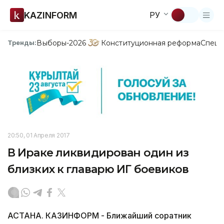
KAZINFORM
РУ
Выборы-2026
Конституционная реформа
Спецп
Тренды:
20:50, 01 Апреля 2017
В Ираке ликвидирован один из
близких к главарю ИГ боевиков
АСТАНА. КАЗИНФОРМ - Ближайший соратник