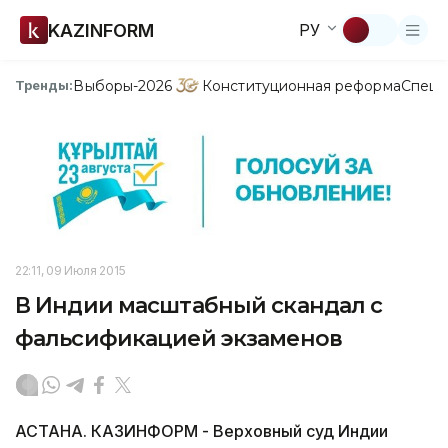
KAZINFORM
РУ
Выборы-2026
Конституционная реформа
Спецп
Тренды:
22:11, 09 Июля 2015
В Индии масштабный скандал с
фальсификацией экзаменов
АСТАНА. КАЗИНФОРМ - Верховный суд Индии