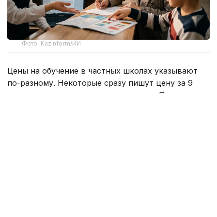
Фото: Kazinform/ИИ
Цены на обучение в частных школах указывают
по-разному. Некоторые сразу пишут цену за 9
месяцев, другие указывают за месяц. При этом,
дополнительно оплачивается вступительный
взнос, который может варьироваться в пределах
200-400 тысяч теңге. Также сверху предстоит
платить за питание, дополнительные кружки и так
называемые факультативы. Так что ограничиться
платой только за образовательную программу
вряд ли удастся.
Дешевле всего обучение в частных школах
удалось найти в Кызылорде. Здесь месяц знаний