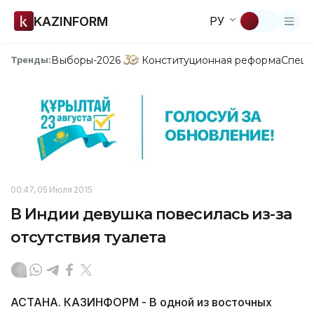
KAZINFORM
РУ
Выборы-2026
Конституционная реформа
Спецп
Тренды:
00:47, 05 Июля 2015
В Индии девушка повесилась из-за
отсутствия туалета
АСТАНА. КАЗИНФОРМ - В одной из восточных