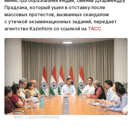
министра образования Индии, сменив Дхармендру
Прадхана, который ушел в отставку после
массовых протестов, вызванных скандалом
с утечкой экзаменационных заданий, передает
агентство Kazinform со ссылкой на
ТАСС
.
Фото: x.com/JoshiPralhad