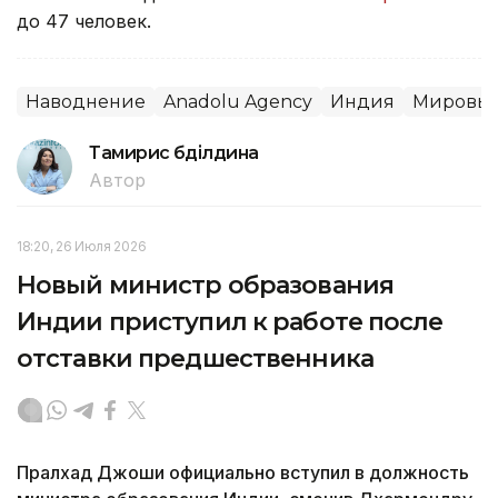
до 47 человек.
Наводнение
Anadolu Agency
Индия
Мировые
Тамирис Әбділдина
Автор
18:20, 26 Июля 2026
Новый министр образования
Индии приступил к работе после
отставки предшественника
Пралхад Джоши официально вступил в должность