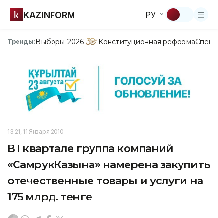
KAZINFORM
РУ
Выборы-2026
Конституционная реформа
Спецп
Тренды:
13:21, 11 Января 2010
В I квартале группа компаний
«СамрукКазына» намерена закупить
отечественные товары и услуги на
175 млрд. тенге