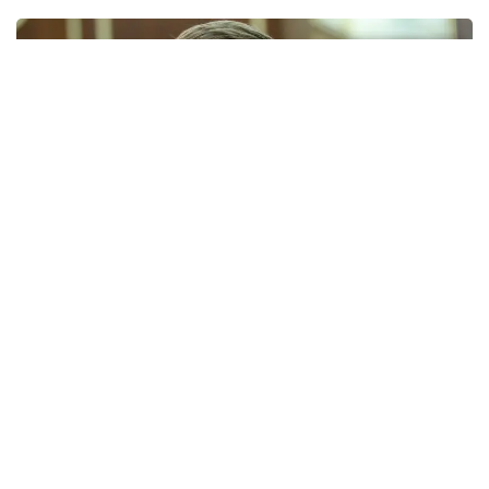
Фото: Виктор Федюнин/ Kazinform
— Как вы знаете, сейчас во многих
контрактах, будь то в соглашениях о
разделе продукции или в улучшенном
модельном контракте, уже внедрены KPI
по повышению доли внутристрановой цены