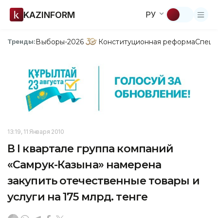
KAZINFORM
РУ
Выборы-2026
Конституционная реформа
Спецп
Тренды:
13:19, 11 Января 2010
В I квартале группа компаний
«Самрук-Казына» намерена
закупить отечественные товары и
услуги на 175 млрд. тенге