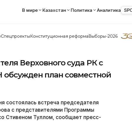
В мире
Казахстан
Политика
Аналитика
SP
е
Спецпроекты
Конституционная реформа
Выборы-2026
теля Верховного суда РК с
 обсужден план совместной
ня состоялась встреча председателя
арова с представителями Программы
 со Стивеном Туллом, сообщает пресс-