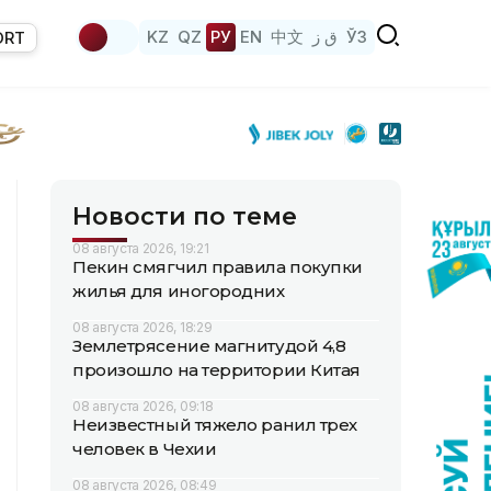
KZ
QZ
РУ
EN
中文
ق ز
ЎЗ
ORT
Новости по теме
08 августа 2026, 19:21
Пекин смягчил правила покупки
жилья для иногородних
08 августа 2026, 18:29
Землетрясение магнитудой 4,8
произошло на территории Китая
08 августа 2026, 09:18
Неизвестный тяжело ранил трех
человек в Чехии
08 августа 2026, 08:49