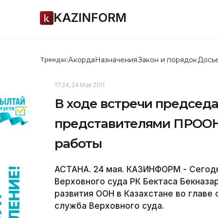
KAZINFORM
Акорда
Назначения
Закон и порядок
Дось
Тренды:
17:24, 24 Мая 2011
В ходе встречи председа
представителями ПРООН
работы
АСТАНА. 24 мая. КАЗИНФОРМ - Сегод
Верховного суда РК Бектаса Бекназ
развития ООН в Казахстане во главе
служба Верховного суда.