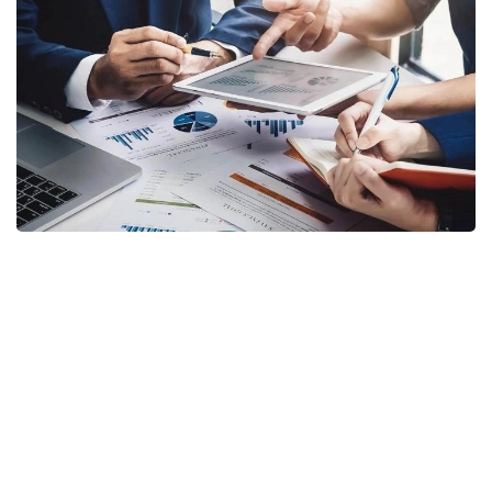
Фото: Gov.kz
Соответствующий приказ генерального
прокурора подписан 20 июля 2026 года
и вводится в действие с 16 августа.
Согласно документу, комиссия будет создаваться
после поступления в Комитет заявления
инвестора, государственного органа, акимата,
учреждения, субъекта квазигосударственного