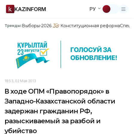
KAZINFORM
РУ
Выборы-2026
Конституционная реформа
Спецп
Тренды:
18:53, 02 Мая 2013
В ходе ОПМ «Правопорядок» в
Западно-Казахстанской области
задержан гражданин РФ,
разыскиваемый за разбой и
убийство