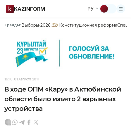
KAZINFORM
РУ
Выборы-2026
Конституционная реформа
Спецп
Тренды:
16:10, 01 Августа 2011
В ходе ОПМ «Кару» в Актюбинской
области было изъято 2 взрывных
устройства