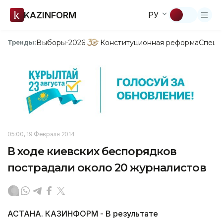
KAZINFORM
РУ
Выборы-2026
Конституционная реформа
Спецп
Тренды:
05:00, 19 Февраля 2014
В ходе киевских беспорядков
пострадали около 20 журналистов
АСТАНА. КАЗИНФОРМ - В результате