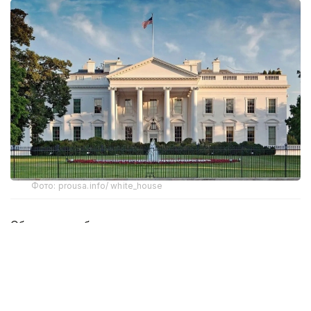
Фото: prousa.info/ white_house
Обе встречи были закрыты для журналистов.
Позже Трамп опубликовал фотографии со встреч
на своей платформе Truth Social.
О встрече с Нетаньяху президент США
сообщил
:
«Это была очень хорошая встреча! Очевидно, что