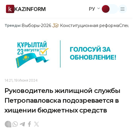
KAZINFORM
РУ
Выборы-2026
Конституционная реформа
Спецп
Тренды:
14:21, 19 Июня 2024
Руководитель жилищной службы
Петропавловска подозревается в
хищении бюджетных средств