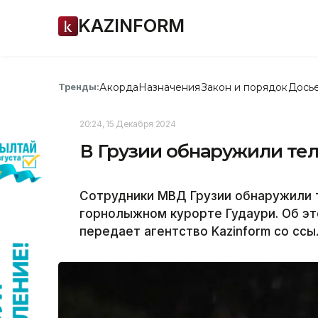
KAZINFORM
Акорда
Назначения
Закон и порядок
Дось
Тренды:
20:24, 15 Декабря 2024
В Грузии обнаружили тел
Сотрудники МВД Грузии обнаружили т
горнолыжном курорте Гудаури. Об эт
передает агентство Kazinform со сс