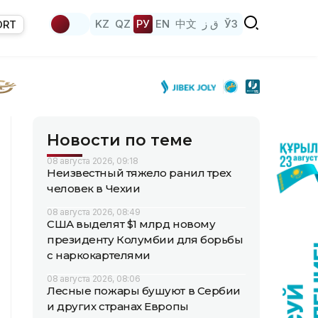
KZ
QZ
РУ
EN
中文
ق ز
ЎЗ
ORT
Новости по теме
08 августа 2026, 09:18
Неизвестный тяжело ранил трех
человек в Чехии
08 августа 2026, 08:49
США выделят $1 млрд новому
президенту Колумбии для борьбы
с наркокартелями
08 августа 2026, 08:06
Лесные пожары бушуют в Сербии
и других странах Европы