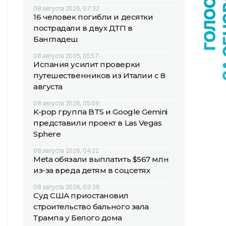
08 августа 2026, 07:32
16 человек погибли и десятки
пострадали в двух ДТП в
Бангладеш
08 августа 2026, 05:57
Испания усилит проверки
путешественников из Италии с 8
августа
08 августа 2026, 05:09
K-pop группа BTS и Google Gemini
представили проект в Las Vegas
Sphere
08 августа 2026, 04:22
Meta обязали выплатить $567 млн
из-за вреда детям в соцсетях
08 августа 2026, 03:36
Суд США приостановил
строительство бального зала
Трампа у Белого дома