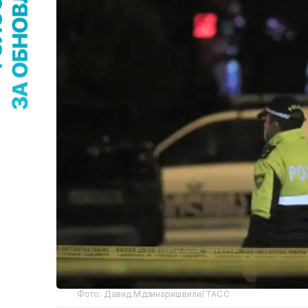
Фото: Давид Мдзинаришвили/ ТАСС