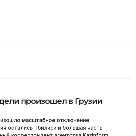
едели произошел в Грузии
роизошло масштабное отключение
ия остались Тбилиси и большая часть
ный корреспондент агентства Kazinform