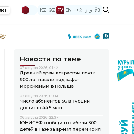
KZ
QZ
РУ
EN
中文
ق ز
ЎЗ
ORT
Новости по теме
07 августа 2026, 01:42
Древний храм возрастом почти
900 лет нашли под кафе-
мороженым в Польше
07 августа 2026, 00:14
Число абонентов 5G в Турции
достигло 44,5 млн
06 августа 2026, 22:37
ЮНИСЕФ сообщил о гибели 300
детей в Газе за время перемирия