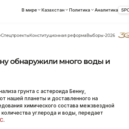
В мире
Казахстан
Политика
Аналитика
SP
е
Спецпроекты
Конституционная реформа
Выборы-2026
нну обнаружили много воды и
ализа грунта с астероида Бенну,
 от нашей планеты и доставленного на
ледования химического состава межзвездной
 количества углерода и воды, передает
ВС
.