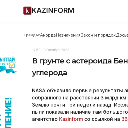
KAZINFORM
Акорда
Назначения
Закон и порядок
Дось
Тренды:
17:53, 13 Октября 2023
В грунте с астероида Бе
углерода
NASA объявило первые результаты ан
собранного на расстоянии 3 млрд км
Землю почти три недели назад. Исс
пыли показали наличие там большого
агентство
Kazinform
со ссылкой на
В