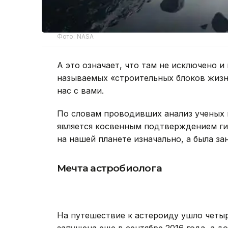
Фото: NASA
А это означает, что там не исключено и
называемых «строительных блоков жизни
нас с вами.
По словам проводивших анализ ученых 
является косвенным подтверждением ги
на нашей планете изначально, а была за
Мечта астробиолога
На путешествие к астероиду ушло четы
запущена еще в сентябре 2016 года, а д