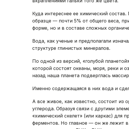
вкраплениями гальки того же цвета.
Куда интереснее ее химический состав.
образце — почти 5% от общего веса, пр
форме, но и в составе сложных органич
Вода, как ученые и предполагали изнача
структуре глинистых минералов.
По одной из версий, «голубой планетой» 
которой состоят океаны, моря, реки и оз
назад наша планета подверглась масси
Именно содержащаяся в них вода и сдел
А все живое, как известно, состоит из
углерода. Образуя связи с другими эле
«химический скелет» (или каркас) для п
ферментов. Но главное — он же лежит в