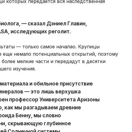
щи которых передается вся наследственная
иолога, — сказал Дэниел Главин,
ASA, исследующих реголит.
льтаты — только самое началао. Крупицы
бе еще немало потенциальных открытий, поэтому
 более мелкие части и передадут в десятки
шего изучения.
 материала и обильное присутствие
нералов — это лишь верхушка
ерен профессор Университета Аризоны
о, как мы разгадываем древние
роида Бенну, мы словно
ни, скрывающую глубинное
ей Солнечной системы.