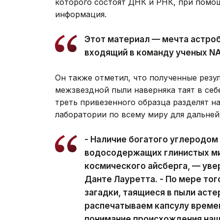
которого состоят ДНК и РНК, при помо
информация.
Этот материал — мечта астроб
входящий в команду ученых N
Он также отметил, что полученные резу
межзвездной пыли наверняка таят в се
треть привезенного образца разделят на
лаборатории по всему миру для дальней
- Наличие богатого углеродом
водосодержащих глинистых ми
космического айсберга, — ув
Данте Лауретта. - По мере тог
загадки, таящиеся в пыли асте
распечатываем капсулу време
понимание происхождения наш