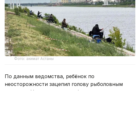
Фото: акимат Астаны
По данным ведомства, ребёнок по
неосторожности зацепил голову рыболовным
крючком. Находившиеся поблизости спасатели,
дежурившие на модульной капсуле, оперативно
оказали пострадавшему первую помощь до
прибытия бригады скорой медицинской помощи.