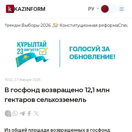
KAZINFORM
РУ
Выборы-2026
Конституционная реформа
Спецп
Тренды:
15:52, 27 Января 2025
В госфонд возвращено 12,1 млн
гектаров сельхозземель
Из общей площади возвращенных в госфонд