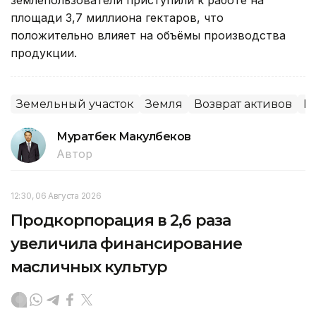
площади 3,7 миллиона гектаров, что
положительно влияет на объёмы производства
продукции.
Земельный участок
Земля
Возврат активов
М
Муратбек Макулбеков
Автор
12:30, 06 Августа 2026
Продкорпорация в 2,6 раза
увеличила финансирование
масличных культур