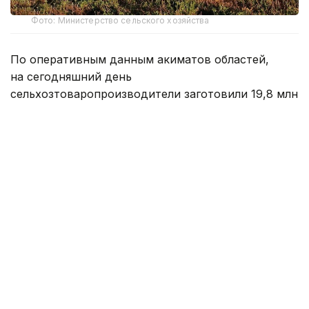
Фото: Министерство сельского хозяйства
По оперативным данным акиматов областей,
на сегодняшний день
сельхозтоваропроизводители заготовили 19,8 млн
тонн кормов, что составляет около 77%
от запланированного объема сена
на предстоящий зимне-стойловый период.
На сегодня заготовлено 17,1 млн тонн сена, 1,5 млн
тонн сенажа, 362,3 тыс. тонн концентрированных
кормов, 91,7 тыс. тонн силоса и 777,2 тыс. тонн
соломы.
Для обеспечения стабильного прохождения
зимне-стойлового периода и формирования
страховых запасов АО «Продовольственная
контрактная корпорация» сформировало