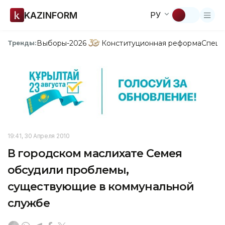
KAZINFORM
РУ
Выборы-2026
Конституционная реформа
Спецп
Тренды:
19:41, 30 Апреля 2010
В городском маслихате Семея
обсудили проблемы,
существующие в коммунальной
службе