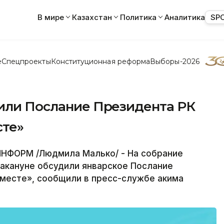
В мире
Казахстан
Политика
Аналитика
SP
е
Спецпроекты
Конституционная реформа
Выборы-2026
дили Послание Президента РК
сте»
НФОРМ /Людмила Малько/ - На собрание
накануне обсудили январское Послание
месте», сообщили в пресс-службе акима