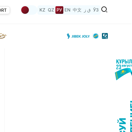
KZ
QZ
РУ
EN
中文
ق ز
ЎЗ
ORT