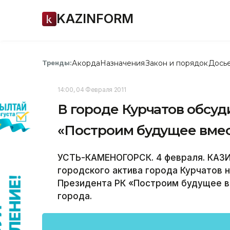
KAZINFORM
Акорда
Назначения
Закон и порядок
Дось
Тренды:
14:00, 04 Февраля 2011
В городе Курчатов обсу
«Построим будущее вме
УСТЬ-КАМЕНОГОРСК. 4 февраля. КАЗИ
городского актива города Курчатов 
Президента РК «Построим будущее в
города.