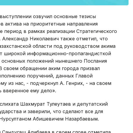
 выступлении озвучил основные тезисы
ов актива на приоритетные направления
е период в рамках реализации Стратегического
а. Александр Николаевич также отметил, что
захстанской области под руководством акима
арт широкой информационно-пропагандисткой
е основных положений нынешнего Послания
В своем обращении аким города призвал
ыполнению поручений, данных Главой
у из нас, - подчеркнул А. Генрих, - на своем
 вверенное ему дело».
слихата Шахмурат Тулеутаев и депутатский
дарства и заверили, что сделают все для
 Нурсултаном Абишевичем Назарбаевым.
 Сандугаш Алибаева в своем слове отметила,