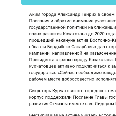
Аким города Александр Генрих в своем
Послания и обратил внимание участник
государственной политики на ближайши
плана развития Казахстана до 2020 год
прошедший накануне актив Восточно-Ка
области Бердыбека Сапарбаева дал ст
кампании, направленной на разъяснени
Президента страны народу Казахстана. 
курчатовцев активно подключиться к в
государства. «Сейчас необходимо каждом
рабочем месте добросовестно исполнять
Секретарь Курчатовского городского ма
корпус поддержали Послание Главы госу
развития Отчизны вместе с ее Лидером
Выступившая на активе учитель истории