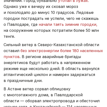
значений. Город буквально
утопал в лужах.
Однако уже к вечеру их сковал мороз
и похолодало до минус 10 градусов. Ледовые
городки пострадать не успели, чего не скажешь
о Павлодаре, где
начали таять зимние городки,
на сооружение которых потратили более 50 млн
тенге.
Сильный ветер в Северо-Казахстанской области
оставил
без электроэнергии более 180 населенных
пунктов
. В регионе аварийные бригады
энергетиков будут работать в напряженном
режиме еще несколько дней. В область вернулся
атлантический циклон и намерен задержаться
в праздничные дни.
В Астане ветер сорвал облицовку
с многоэтажного дома, в Павлодарской
области — оборвал электропровода и обесточил
четыре села, в Костанайской — 114 населенных