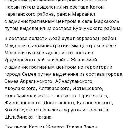
Нарын путем выделения из состава Катон-
Карагайского района, район Марқакөл
с административным центром в селе Маркаколь
путем выделения из состава Курчумского района.
В составе области Абай будет образован район
Мақаншы с административным центром в селе
Маканчи путем выделения из состава
Урджарского района; район Жаңасемей
с административным центром на территории
города Семея путем выделения из состава города
Семея Абралинского, Айнабулакского,
Акбулакского, Алгабасского, Иртышского,
Новобаженовского, Озерского, Приречного,
Жиеналинского, Достыкского, Караоленского,
Кокентауского сельских округов и поселков
Шульбинска, Чагана.
Подписал Касым-Жомарт Токаев Закон