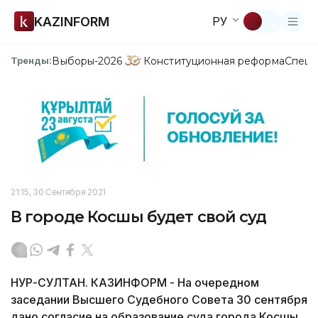
KAZINFORM
РУ
Выборы-2026
Конституционная реформа
Спецп
Тренды:
21:15, 30 Сентября 2021
В городе Косшы будет свой суд
НУР-СУЛТАН. КАЗИНФОРМ - На очередном
заседании Высшего Судебного Совета 30 сентября
дано согласие на образование суда города Косшы