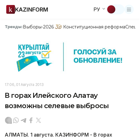
KAZINFORM
РУ
Выборы-2026
Конституционная реформа
Спецп
Тренды:
17:06, 01 Августа 2013
В горах Илейского Алатау
возможны селевые выбросы
АЛМАТЫ. 1 августа. КАЗИНФОРМ - В горах