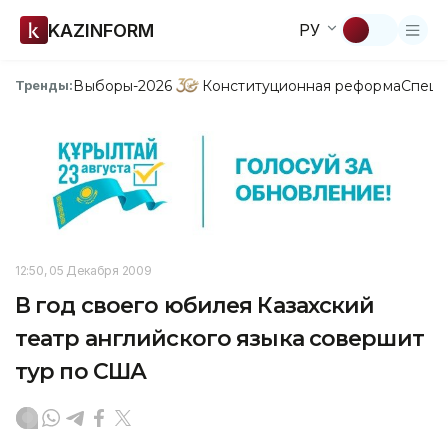
KAZINFORM
РУ
Выборы-2026
Конституционная реформа
Спецп
Тренды:
12:50, 05 Декабря 2009
В год своего юбилея Казахский
театр английского языка совершит
тур по США