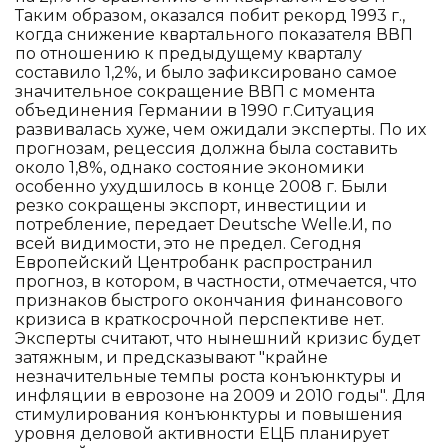
Таким образом, оказался побит рекорд 1993 г.,
когда снижение квартального показателя ВВП
по отношению к предыдущему кварталу
составило 1,2%, и было зафиксировано самое
значительное сокращение ВВП с момента
объединения Германии в 1990 г.Ситуация
развивалась хуже, чем ожидали эксперты. По их
прогнозам, рецессия должна была составить
около 1,8%, однако состояние экономики
особенно ухудшилось в конце 2008 г. Были
резко сокращены экспорт, инвестиции и
потребление, передает Deutsche Welle.И, по
всей видимости, это не предел. Сегодня
Европейский Центробанк распространил
прогноз, в котором, в частности, отмечается, что
признаков быстрого окончания финансового
кризиса в краткосрочной перспективе нет.
Эксперты считают, что нынешний кризис будет
затяжным, и предсказывают "крайне
незначительные темпы роста конъюнктуры и
инфляции в еврозоне на 2009 и 2010 годы". Для
стимулирования конъюнктуры и повышения
уровня деловой активности ЕЦБ планирует