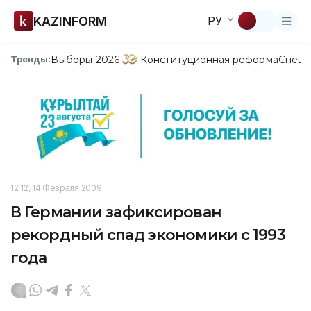
KAZINFORM
РУ
Выборы-2026
Конституционная реформа
Спецп
Тренды:
12:12, 14 Февраля 2009
В Германии зафиксирован
рекордный спад экономики с 1993
года