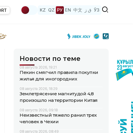
KZ
QZ
РУ
EN
中文
ق ز
ЎЗ
ORT
Новости по теме
08 августа 2026, 19:21
Пекин смягчил правила покупки
жилья для иногородних
08 августа 2026, 18:29
Землетрясение магнитудой 4,8
произошло на территории Китая
08 августа 2026, 09:18
Неизвестный тяжело ранил трех
человек в Чехии
08 августа 2026, 08:49