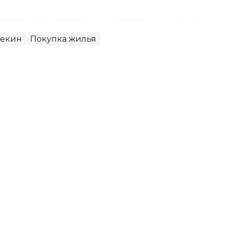
екин
Покупка жилья
ой 4,8 произошло на