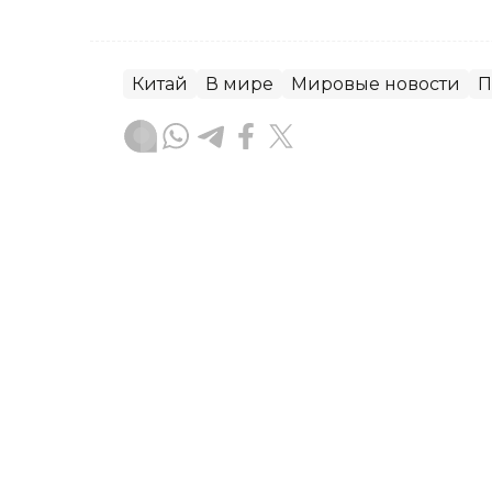
Китай
В мире
Мировые новости
П
Динара Сугурбаева
Автор
18:29, 08 Августа 2026
Землетрясение магнитуд
территории Китая