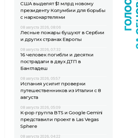
США выделят $1 млрд новому
президенту Колумбии для борьбы
с наркокартелями
08 августа 2026, 08:06
Лесные пожары бушуют в Сербии
и других странах Европы
08 августа 2026, 07:32
16 человек погибли и десятки
пострадали в двух ДТП в
Бангладеш
08 августа 2026, 05:57
Испания усилит проверки
путешественников из Италии с 8
августа
08 августа 2026, 05:09
K-pop группа BTS и Google Gemini
представили проект в Las Vegas
Sphere
08 августа 2026, 04:22