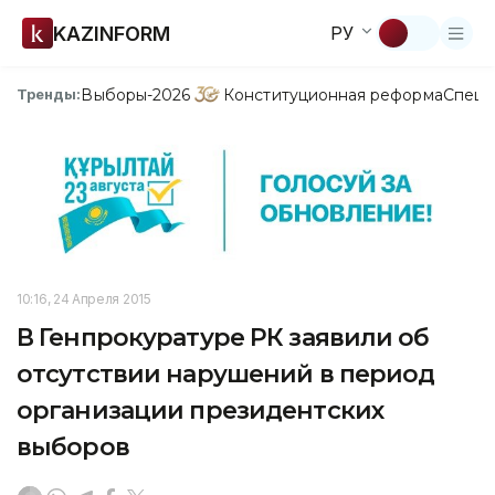
KAZINFORM
РУ
Выборы-2026
Конституционная реформа
Спецп
Тренды:
10:16, 24 Апреля 2015
В Генпрокуратуре РК заявили об
отсутствии нарушений в период
организации президентских
выборов