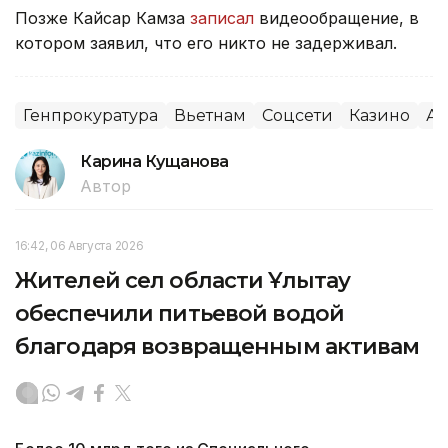
Позже Кайсар Камза
записал
видеообращение, в
котором заявил, что его никто не задерживал.
Генпрокуратура
Вьетнам
Соцсети
Казино
Аз
Карина Кущанова
Автор
16:42, 06 Августа 2026
Жителей сел области Ұлытау
обеспечили питьевой водой
благодаря возвращенным активам