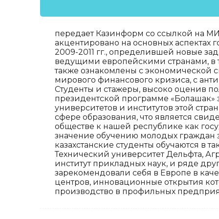
передает Казинформ со ссылкой на М
акцентировано на основных аспектах г
2009-2011 гг., определившей новые зад
ведущими европейскими странами, в т
также ознакомлены с экономической си
мирового финансового кризиса, с ант
Студенты и стажеры, высоко оценив п
президентской программе «Болашак» з
университетов и институтов этой стран
сфере образования, что является свид
обществе к нашей республике как гос
значение обучению молодых граждан 
казахстанские студенты обучаются в т
Технический университет Дельфта, Аг
институт прикладных наук, и ряде дру
зарекомендовали себя в Европе в кач
центров, инновационные открытия ко
производство в профильных предприя