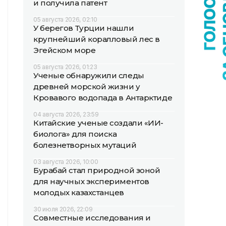
и получила патент
05 августа 2026, 02:10
У берегов Турции нашли
крупнейший коралловый лес в
Эгейском море
05 августа 2026, 01:23
Ученые обнаружили следы
древней морской жизни у
Кровавого водопада в Антарктиде
04 августа 2026, 23:59
Китайские ученые создали «ИИ-
биолога» для поиска
болезнетворных мутаций
03 августа 2026, 10:00
Бурабай стал природной зоной
для научных экспериментов
молодых казахстанцев
30 июля 2026, 22:09
Совместные исследования и