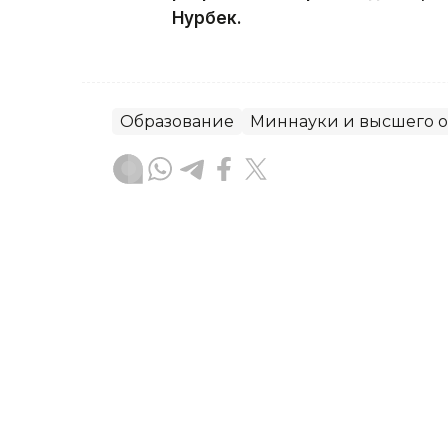
Нурбек.
Образование
Миннауки и высшего о
Серик Сабеков
Автор
14:51, 14 Июня 2010
В совет Ассоциации сти
программы «Болашак» и