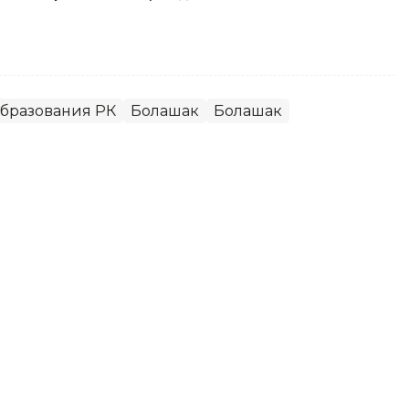
бразования РК
Болашак
Болашак
пендиатов международной
збраны новые члены