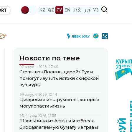
KZ
QZ
РУ
EN
中文
ق ز
ЎЗ
ORT
Новости по теме
07 августа 2026, 07:49
Стелы из «Долины царей» Тувы
помогут изучить истоки скифской
культуры
06 августа 2026, 12:44
Цифровые инструменты, которые
могут спасти жизнь
05 августа 2026, 15:55
Школьница из Астаны изобрела
биоразлагаемую бумагу из травы