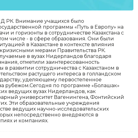
ИД РК. Внимание учащихся было
осударственной программы «Путь в Европу» на
ачи и горизонты в сотрудничестве Казахстана с
ом числе - в сфере образования. Они были
туацией в Казахстане в контексте влияния
икризисными мерами Правительства РК.
олучаемые в вузах Нидерландов благодаря
нания, отметили заинтересованность
ы в развитии сотрудничества с Казахстаном в
етельством растущего интереса в голландском
ударству, уделяющему первостепенное
за рубежом.Сегодня по программе «Болашак»
аких ведущих вузах Нидерландов, как
рарный университет Вагенингена, Фонтийский
гих. Эти образовательные учреждения
естве ведущих научно-исследовательских
торых непосредственно внедряются в
тиях и компаниях.