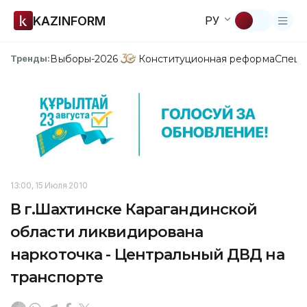
KAZINFORM
РУ
Выборы-2026
Конституционная реформа
Спецп
Тренды:
13:00, 15 Июля 2010
В г.Шахтинске Карагандинской
области ликвидирована
наркоточка - Центральный ДВД на
транспорте