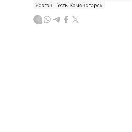
Ураган
Усть-Каменогорск
Руслан Мухамедьяров
Автор
08:30, 06 Августа 2026
Ребенок пострадал во вр
Астане
В Астане сотрудники оперативно-сп
ребёнку, который получил травму во