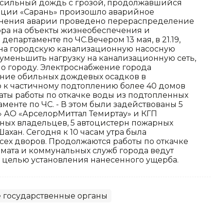
 сильный дождь с грозой, продолжавшийся
танции «Сарань» произошло аварийное
анения аварии проведено перераспределение
ора на объекты жизнеобеспечения и
епартаменте по ЧС.Вечером 13 мая, в 21.19,
 на городскую канализационную насосную
 уменьшить нагрузку на канализационную сеть,
по городу. Электроснабжение города
ление обильных дождевых осадков в
 к частичному подтоплению более 40 домов
чаты работы по откачке воды из подтопленных
аменте по ЧС. - В этом были задействованы 5
» АО «АрселорМиттал Темиртау» и КГП
тных владельцев, 5 автоцистерн пожарных
Шахан. Сегодня к 10 часам утра была
сех дворов. Продолжаются работы по откачке
имата и коммунальных служб города ведут
 целью установления нанесенного ущерба.
 государственные органы