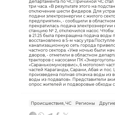
департамента по ЧС.Причиной ЧС стал
три часа. «В результате этого на подс
отключение шести фидеров. Для устр
подачи электроэнергии с жилого сект
предприятия», - сообщили в областном д
прекратилась подача электроэнергии
станцию № 2, отключился насос. Чтобы
в 21.25 была прекращена подача воды 
восстановлено в 5-м часу утра.Поступ
канализационную сеть города привело
частного сектора. «Уже ночью были на
дворов, - отметили в областном департ
тракторов с насосами ПК «Энергоуголь
«Саранькомунсервис», 6 мотопомп час
частей Караганды, Сарани, Абая и пос. 
произведена полная откачка воды из в
воды из подвалов». Представители ак
опрос жителей и подворовые обходы с
Происшествия, ЧС
Регионы
Другие