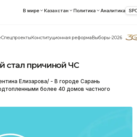
В мире
Казахстан
Политика
Аналитика
SP
е
Спецпроекты
Конституционная реформа
Выборы-2026
ой стал причиной ЧС
нтина Елизарова/ - В городе Сарань
подтопленными более 40 домов частного