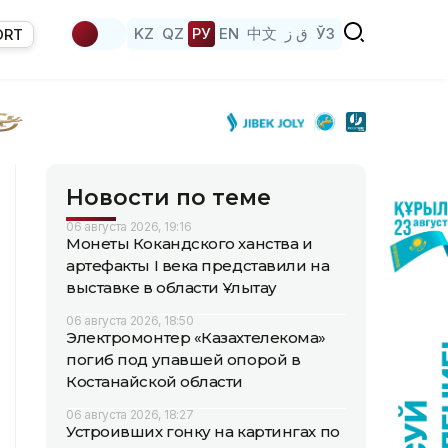
KZ
QZ
РУ
EN
中文
ق ز
ЎЗ
ORT
Новости по теме
06 августа 2026, 19:16
Монеты Кокандского ханства и
артефакты I века представили на
выставке в области Ұлытау
06 августа 2026, 18:50
Электромонтер «Казахтелекома»
погиб под упавшей опорой в
Костанайской области
06 августа 2026, 18:27
Устроивших гонку на картингах по