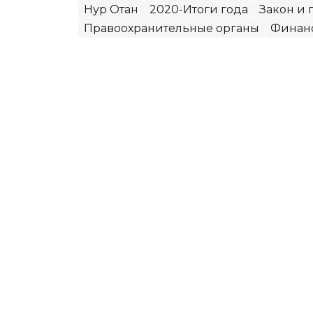
Нур Отан
2020-Итоги года
Закон и 
Правоохранительные органы
Финан
без автора
Автор
17:59, 03 Августа 2022
Минусы старых механизм
продукты назвали в Нур-
НУР-СУЛТАН. КАЗИНФОРМ - В столице
цен на социально значимые продукты