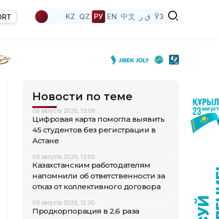
KZ
QZ
РУ
EN
中文
ق ز
ЎЗ
ORT
Новости по теме
06 августа 2026, 13:08
Цифровая карта помогла выявить
45 студентов без регистрации в
Астане
06 августа 2026, 13:00
Казахстанским работодателям
напомнили об ответственности за
отказ от коллективного договора
06 августа 2026, 12:30
Продкорпорация в 2,6 раза