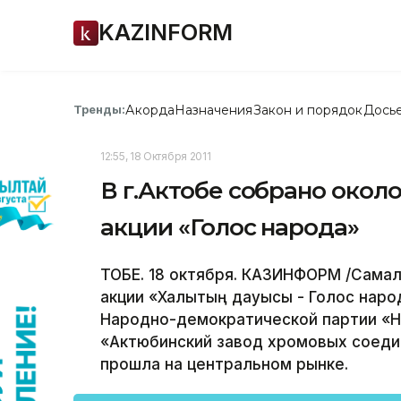
KAZINFORM
Акорда
Назначения
Закон и порядок
Дось
Тренды:
12:55, 18 Октября 2011
В г.Актобе собрано окол
акции «Голос народа»
ТОБЕ. 18 октября. КАЗИНФОРМ /Самал
акции «Халықтың дауысы - Голос народ
Народно-демократической партии «Н
«Актюбинский завод хромовых соеди
прошла на центральном рынке.