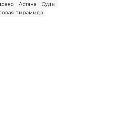
право
Астана
Суды
совая пирамида
ов по стабилизации цен на
Султане
 разработана стратегия по стабилизации
 питания. Об этом сообщил руководитель