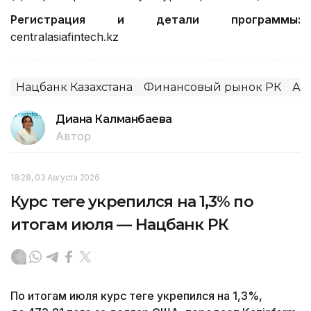
Регистрация и детали программы:
centralasiafintech.kz
Нацбанк Казахстана
Финансовый рынок РК
Ал
Диана Калманбаева
Автор
18:28, 03 Августа 2026
Курс теңге укрепился на 1,3% по
итогам июля — Нацбанк РК
По итогам июля курс теңге укрепился на 1,3%,