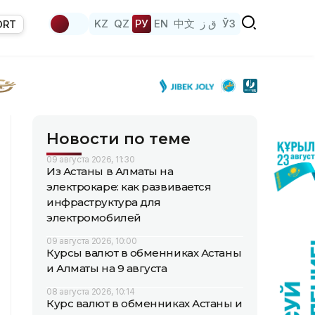
KZ
QZ
РУ
EN
中文
ق ز
ЎЗ
ORT
Новости по теме
09 августа 2026, 11:30
Из Астаны в Алматы на
электрокаре: как развивается
инфраструктура для
электромобилей
09 августа 2026, 10:00
Курсы валют в обменниках Астаны
и Алматы на 9 августа
08 августа 2026, 10:14
Курс валют в обменниках Астаны и