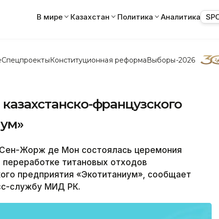
В мире
Казахстан
Политика
Аналитика
SP
е
Спецпроекты
Конституционная реформа
Выборы-2026
 казахстанско-французского
иум»
 Сен-Жорж де Мон состоялась церемония
о переработке титановых отходов
кого предприятия «Экотитаниум», сообщает
сс-службу МИД РК.