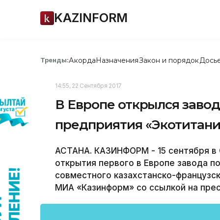
KAZINFORM
Акорда
Назначения
Закон и порядок
Дось
Тренды:
14:55, 22 Сентября 2017
В Европе открылся завод
предприятия «Экотитан
АСТАНА. КАЗИНФОРМ - 15 сентября в
открытия первого в Европе завода п
совместного казахстанско-французс
МИА «Казинформ» со ссылкой на пре