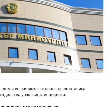
едомстве, кипрская сторона предоставила
ажданства участницы инцидента.
тановлено, что потерпевшая,