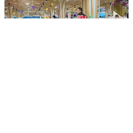
Фото: Kazinform
Такие данные были озвучены на совещании
по вопросам стабилизации цен на социально
значимые продовольственные товары и инфляции
под председательством заместителя Премьер-
министра — министра национальной экономики
Серика Жумангарина.
Как было отмечено на совещании, по итогам июня