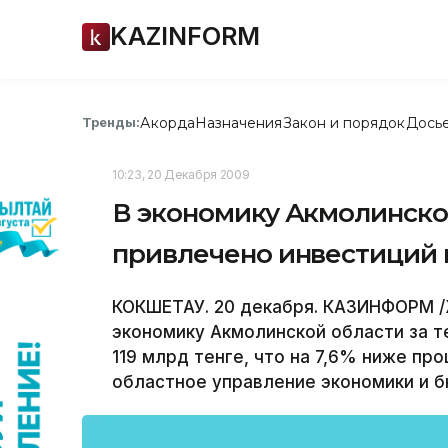
KAZINFORM
Акорда
Назначения
Закон и порядок
Дось
Тренды:
10:23, 20 Декабря 2009
В экономику Акмолинской
привлечено инвестиций н
КОКШЕТАУ. 20 декабря. КАЗИНФОРМ /
экономику Акмолинской области за т
119 млрд тенге, что на 7,6% ниже п
областное управление экономики и 