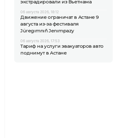
экстрадировали из Вьетнама
06 августа 2026, 18:12
Движение ограничат в Астане 9
августа из-за фестиваля
Jüregımnıñ Jenımpazy
06 августа 2026, 17:53
Тариф на услуги эвакуаторов авто
поднимут в Астане