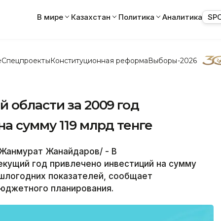
В мире
Казахстан
Политика
Аналитика
SP
е
Спецпроекты
Конституционная реформа
Выборы-2026
 области за 2009 год
а сумму 119 млрд тенге
Жанмурат Жанайдаров/ - В
екущий год привлечено инвестиций на сумму
рошлогодних показателей, сообщает
бюджетного планирования.