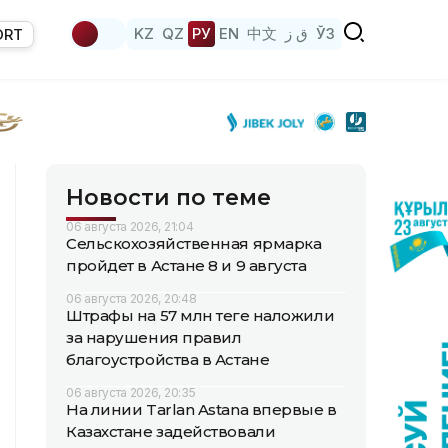
KZ
QZ
РУ
EN
中文
ق ز
ЎЗ
ORT
Новости по теме
06 августа 2026, 21:04
Сельскохозяйственная ярмарка
пройдет в Астане 8 и 9 августа
06 августа 2026, 20:48
Штрафы на 57 млн теңге наложили
за нарушения правил
благоустройства в Астане
06 августа 2026, 20:35
На линии Tarlan Astana впервые в
Казахстане задействовали