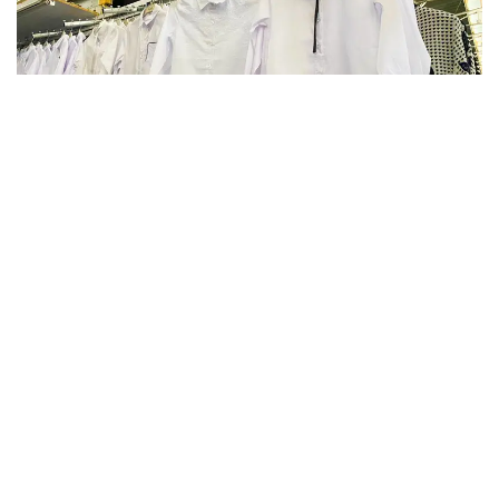
Фото: Kazinform
В этом году в Актюбинской области финансовую
и материальную помощь получат более 16 тысяч
детей. На эти цели из бюджета выделено более
800 млн тенге. Помощь в подготовке к школе
окажут учащимся села Карауылкельды, где
объявлен режим чрезвычайной ситуации.
— Единовременная помощь также будет
оказана детям из семей, имущество