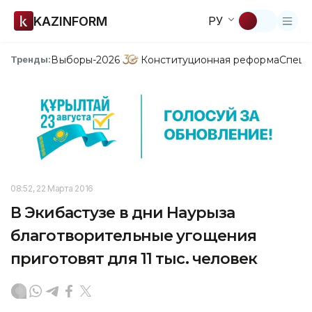
KAZINFORM
РУ
Выборы-2026
Конституционная реформа
Спецп
Тренды:
08:52, 22 Марта 2016
В Экибастузе в дни Наурыза
благотворительные угощения
приготовят для 11 тыс. человек