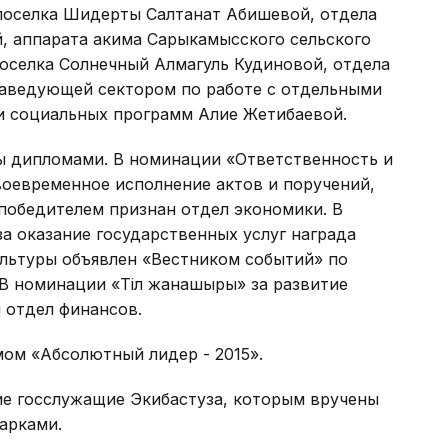
поселка Шидерты Салтанат Абишевой, отдела
, аппарата акима Сарыкамысского сельского
поселка Солнечный Алмагуль Кудиновой, отдела
заведующей сектором по работе с отдельными
 и социальных программ Алие Жетибаевой.
ы дипломами. В номинации «Ответственность и
воевременное исполнение актов и поручений,
победителем признан отдел экономики. В
а оказание государственных услуг награда
ультуры объявлен «Вестником событий» по
В номинации «Тіл жанашыры» за развитие
 отдел финансов.
мом «Абсолютный лидер - 2015».
ие госслужащие Экибастуза, которым вручены
арками.