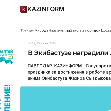
KAZINFORM
Акорда
Назначения
Закон и порядок
Дось
Тренды:
07:12, 25 Июня 2015
В Экибастузе наградили
ПАВЛОДАР. КАЗИНФОРМ - Государств
праздника за достижения в работе в
акима Экибастуза Жазира Сыздыкова