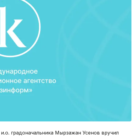
 и.о. градоначальника Мырзажан Усенов вручил