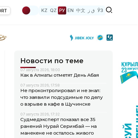
KZ
QZ
РУ
EN
中文
ق ز
ЎЗ
ORT
Новости по теме
07 августа 2026, 18:00
Как в Алматы отметят День Абая
07 августа 2026, 17:58
Не проконтролировал и не знал:
что заявили подсудимые по делу
о взрыве в кафе в Щучинске
07 августа 2026, 17:32
Судмедэксперт показал все 35
ранений Нурай Серикбай — на
манекене не осталось живого