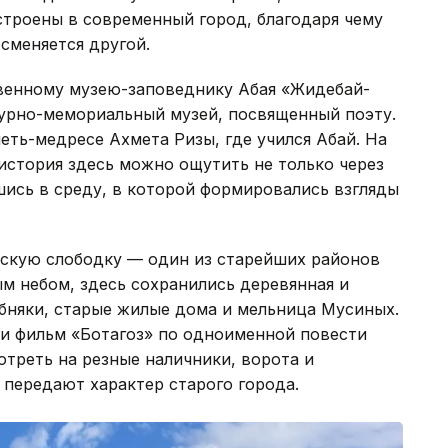
встроены в современный город, благодаря чему
 сменяется другой.
венному музею-заповеднику Абая «Жидебай-
атурно-мемориальный музей, посвященный поэту.
еть-медресе Ахмета Ризы, где учился Абай. На
история здесь можно ощутить не только через
шись в среду, в которой формировались взгляды
рскую слободку — один из старейших районов
м небом, здесь сохранились деревянная и
бняки, старые жилые дома и мельница Мусиных.
ли фильм «Ботагоз» по одноименной повести
отреть на резные наличники, ворота и
 передают характер старого города.