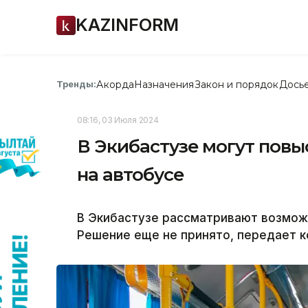
KAZINFORM
Акорда
Назначения
Закон и порядок
Дось
Тренды:
08:16, 03 Июля 2024
В Экибастузе могут повы
на автобусе
В Экибастузе рассматривают возмож
Решение еще не принято, передает к