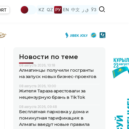
KZ
QZ
РУ
EN
中文
ق ز
ЎЗ
ORT
Новости по теме
08 августа 2026, 10:18
Алматинцы получили госгранты
на запуск новых бизнес-проектов
08 августа 2026, 10:00
Жителя Тараза арестовали за
нецензурную брань в TikTok
08 августа 2026, 09:48
Бесплатная парковка у дома и
поминутная тарификация: в
Алматы введут новые правила