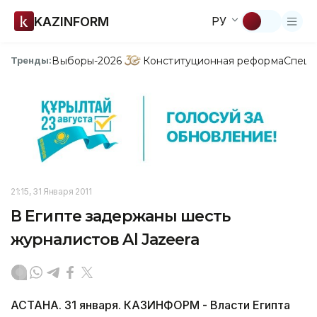
KAZINFORM
РУ
Выборы-2026
Конституционная реформа
Спецп
Тренды:
21:15, 31 Января 2011
В Египте задержаны шесть
журналистов Al Jazeera
АСТАНА. 31 января. КАЗИНФОРМ - Власти Египта