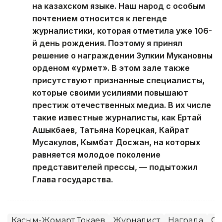
на казахском языке. Наш народ с особым
почтением относится к легенде
журналистики, которая отметила уже 106-
й день рождения. Поэтому я принял
решение о награждении Зулкии Мукановны
орденом «Құрмет». В этом зале также
присутствуют признанные специалисты,
которые своими усилиями повышают
престиж отечественных медиа. В их числе
такие известные журналисты, как Ертай
Ашыкбаев, Татьяна Корецкая, Кайрат
Мусакулов, Кымбат Досжан, на которых
равняется молодое поколение
представителей прессы, — подытожил
Глава государства.
Касым-Жомарт Токаев
Журналист
Награда
С