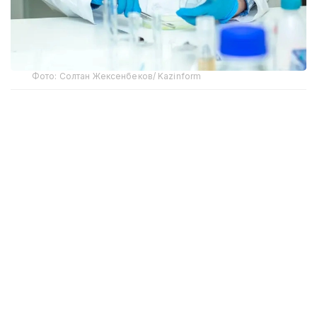
Фото: Солтан Жексенбеков/ Kazinform
Соглашением предусмотрено взаимное признание
без прохождения национальных процедур
признания документов об ученых званиях
старшего научного сотрудника, доцента,
ассоциированного профессора (доцента)
и профессора, выданных уполномоченными
органами государств-членов ЕАЭС.
Таким образом, документы об ученых званиях,
выданные в Республике Казахстан, будут
признаваться на территориях других государств-
членов ЕАЭС без прохождения дополнительных