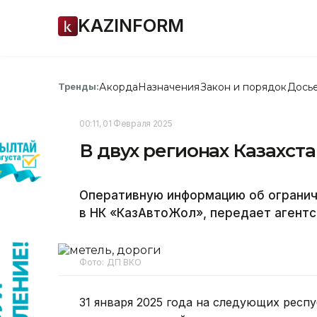
KAZINFORM
Акорда
Назначения
Закон и порядок
Дось
Тренды:
00:11, 01 Февраля 2025
В двух регионах Казахст
Оперативную информацию об огранич
в НК «КазАвтоЖол», передает агентст
Фото: ДП ВКО
31 января 2025 года на следующих респ