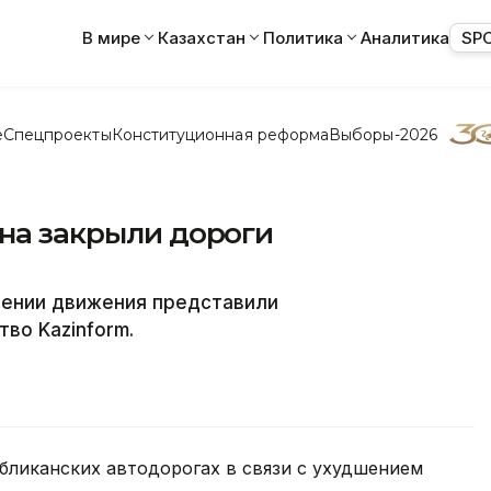
В мире
Казахстан
Политика
Аналитика
SP
е
Спецпроекты
Конституционная реформа
Выборы-2026
ана закрыли дороги
ении движения представили
во Kazinform.
убликанских автодорогах в связи с ухудшением