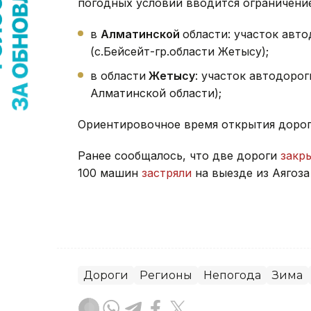
погодных условий вводится ограничени
в
Алматинской
области: участок авт
(с.Бейсейт-гр.области Жетысу);
в области
Жетысу
: участок автодорог
Алматинской области);
Ориентировочное время открытия дороги
Ранее сообщалось, что две дороги
закр
100 машин
застряли
на выезде из Аягоза
Дороги
Регионы
Непогода
Зима