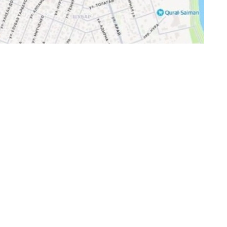
анее планировать свой маршрут и учитывать
 безопасности и минимизации неудобств будут
 и указатели.