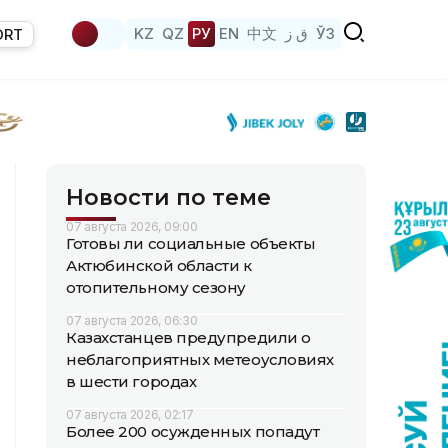
KZ
QZ
РУ
EN
中文
ق ز
ЎЗ
ORT
Новости по теме
07 августа 2026, 09:00
Готовы ли социальные объекты
Актюбинской области к
отопительному сезону
07 августа 2026, 06:30
Казахстанцев предупредили о
неблагоприятных метеоусловиях
в шести городах
07 августа 2026, 02:17
Более 200 осужденных попадут