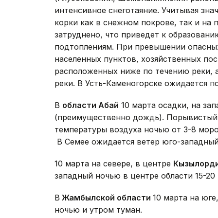
интенсивное снеготаяние. Учитывая зна
корки как в снежном покрове, так и на 
затруднено, что приведет к образован
подтоплениям. При превышении опасных
населенных пунктов, хозяйственных пос
расположенных ниже по течению реки, 
реки. В Усть-Каменогорске ожидается по
В
области Абай
10 марта осадки, на за
(преимущественно дождь). Порывистый 
температуры воздуха ночью от 3-8 мороз
В Семее ожидается ветер юго-западный 
10 марта на севере, в центре
Кызылорди
западный ночью в центре области 15-20
В
Жамбылской области
10 марта на юге
ночью и утром туман.