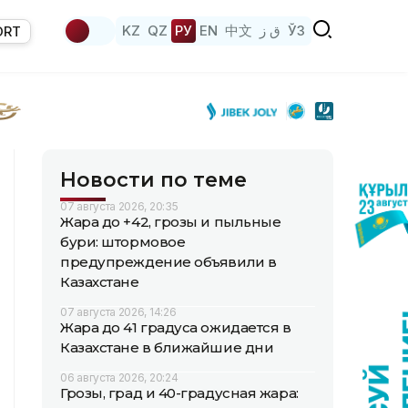
KZ
QZ
РУ
EN
中文
ق ز
ЎЗ
ORT
Новости по теме
07 августа 2026, 20:35
Жара до +42, грозы и пыльные
бури: штормовое
предупреждение объявили в
Казахстане
07 августа 2026, 14:26
Жара до 41 градуса ожидается в
Казахстане в ближайшие дни
06 августа 2026, 20:24
Грозы, град и 40-градусная жара: