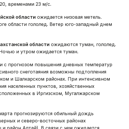
20, временами 23 м/с.
йской области
ожидается низовая метель.
юге области гололед. Ветер юго-западный днем
ахстанской области
ожидаются туман, гололед.
. Ночью и утром ожидается туман.
зи с прогнозом повышения дневных температур
нсивного снеготаяния возможны подтопления
ком и Шалкарском районах. При интенсивном
ния населенных пунктов, хозяйственных
расположенных в Иргизском, Мугалжарском
марта прогнозируются обильный дождь
верных и северо-восточных районах
и район Алтай). В связи с чем ожидается