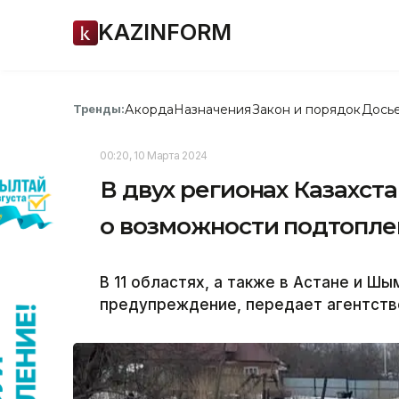
KAZINFORM
Акорда
Назначения
Закон и порядок
Дось
Тренды:
00:20, 10 Марта 2024
В двух регионах Казахст
о возможности подтопл
В 11 областях, а также в Астане и 
предупреждение, передает агентство