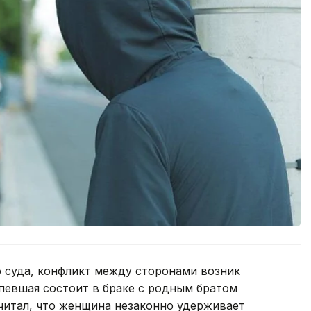
о суда, конфликт между сторонами возник
певшая состоит в браке с родным братом
итал, что женщина незаконно удерживает