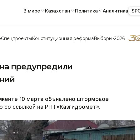
В мире
Казахстан
Политика
Аналитика
SP
е
Спецпроекты
Конституционная реформа
Выборы-2026
ана предупредили
ений
Шымкенте 10 марта объявлено штормовое
 со ссылкой на РГП «Казгидромет».