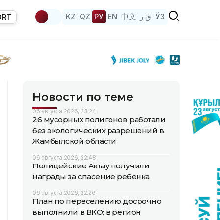
KZ
QZ
РУ
EN
中文
ق ز
ЎЗ
ORT
Новости по теме
06 августа 2026, 23:24
26 мусорных полигонов работали
без экологических разрешений в
Жамбылской области
06 августа 2026, 22:48
Полицейские Актау получили
награды за спасение ребенка
06 августа 2026, 22:26
План по переселению досрочно
выполнили в ВКО: в регион