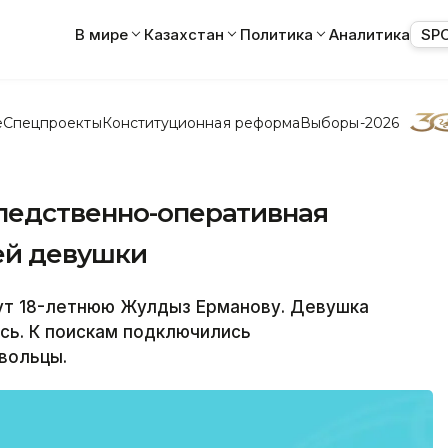
В мире
Казахстан
Политика
Аналитика
SP
е
Спецпроекты
Конституционная реформа
Выборы-2026
ледственно-оперативная
ней девушки
т 18-летнюю Жулдыз Ерманову. Девушка
ась. К поискам подключились
вольцы.