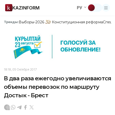
KAZINFORM
РУ
Выборы-2026
Конституционная реформа
Спецп
Тренды:
18:18, 05 Октября 2017
В два раза ежегодно увеличиваются
объемы перевозок по маршруту
Достык - Брест