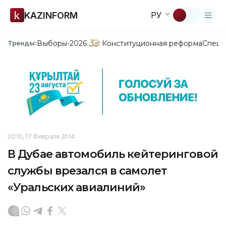
KAZINFORM
РУ
Выборы-2026
Конституционная реформа
Спецп
Тренды:
20:10, 17 Февраля 2014
В Дубае автомобиль кейтеринговой
службы врезался в самолет
«Уральских авиалиний»