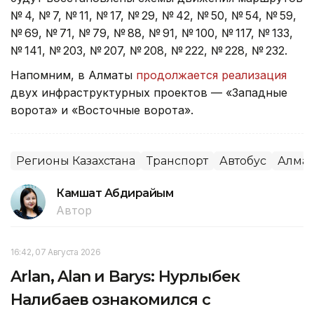
№ 4, № 7, № 11, № 17, № 29, № 42, № 50, № 54, № 59,
№ 69, № 71, № 79, № 88, № 91, № 100, № 117, № 133,
№ 141, № 203, № 207, № 208, № 222, № 228, № 232.
Напомним, в Алматы
продолжается реализация
двух инфраструктурных проектов — «Западные
ворота» и «Восточные ворота».
Регионы Казахстана
Транспорт
Автобус
Алма
Камшат Абдирайым
Автор
16:42, 07 Августа 2026
Arlan, Alan и Barys: Нурлыбек
Налибаев ознакомился с