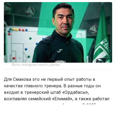
Фото: instagram.com/fc_atyrau
Для Смакова это не первый опыт работы в
качестве главного тренера. В разные годы он
входил в тренерский штаб «Ордабасы»,
возглавлял семейский «Елимай», а также работал
техническим директором «Астаны». В 2025 году
специалист руководил «Жетысу».