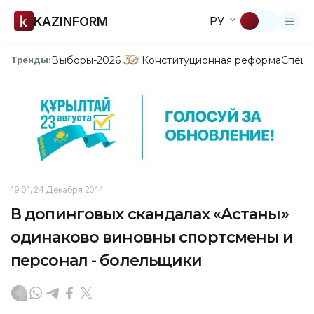
KAZINFORM
РУ
Выборы-2026
Конституционная реформа
Спецп
Тренды:
19:01, 24 Декабря 2014
В допинговых скандалах «Астаны»
одинаково виновны спортсмены и
персонал - болельщики