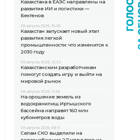
Казахстана в ЕАЭС направлены на
развитие ИИ и логистики —
Бектенов
06 августа 2026, 15:36
Казахстан запускает новый этап
развития легкой
промышленности: что изменится к
2030 году
06 августа 2026, 13:33
Казахстанским разработчикам
помогут создать игру и выйти на
мировой рынок
06 августа 2026, 11:49
На орошение земель из
водохранилищ Иртышского
бассейна направят 160 млн
кубометров воды
06 августа 2026, 08:11
Селам СКО выделили на
водоснабжение 2,7 млрд теңге из