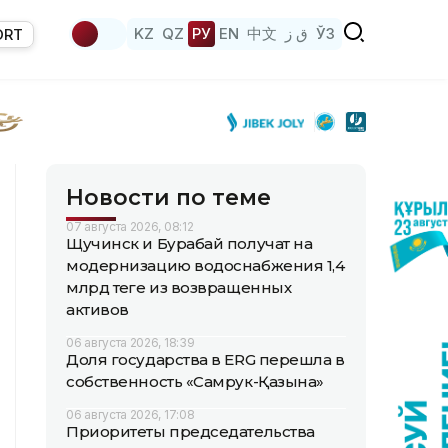
KZ
QZ
РУ
EN
中文
ق ز
ЎЗ
ORT
Новости по теме
07 августа 2026, 08:12
Щучинск и Бурабай получат на
модернизацию водоснабжения 1,4
млрд теңге из возвращенных
активов
06 августа 2026, 18:39
Доля государства в ERG перешла в
собственность «Самрук-Қазына»
06 августа 2026, 17:08
Приоритеты председательства