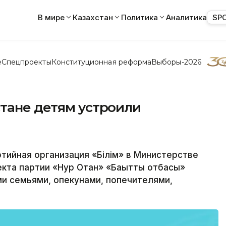
В мире
Казахстан
Политика
Аналитика
SP
е
Спецпроекты
Конституционная реформа
Выборы-2026
стане детям устроили
ийная организация «Білім» в Министерстве
екта партии «Нур Отан» «Бақытты отбасы»
и семьями, опекунами, попечителями,