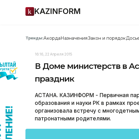
KAZINFORM
Акорда
Назначения
Закон и порядок
Дось
Тренды:
16:16, 22 Апреля 2015
В Доме министерств в А
праздник
АСТАНА. КАЗИНФОРМ - Первичная парт
образования и науки РК в рамках про
организовала встречу с многодетным
патронатными родителями.