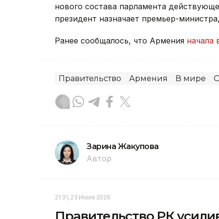
нового состава парламента действующее
президент назначает премьер-министра
Ранее сообщалось, что Армения
начала 
Правительство
Армения
В мире
О
Зарина Жакупова
Автор
21:31, 23 Июля 2026
Правительство РК усили