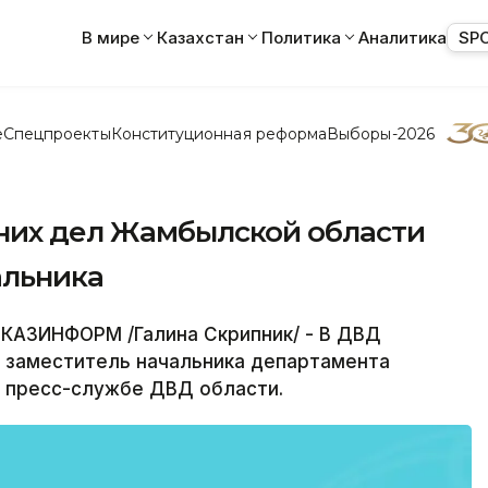
В мире
Казахстан
Политика
Аналитика
SP
е
Спецпроекты
Конституционная реформа
Выборы-2026
них дел Жамбылской области
альника
КАЗИНФОРМ /Галина Скрипник/ - В ДВД
 заместитель начальника департамента
в пресс-службе ДВД области.