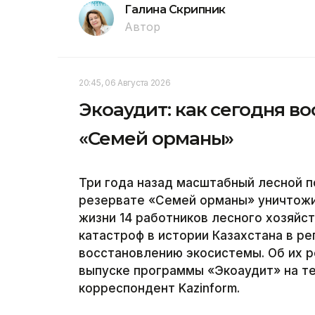
Галина Скрипник
Автор
20:45, 06 Августа 2026
Экоаудит: как сегодня в
«Семей орманы»
Три года назад масштабный лесной 
резервате «Семей орманы» уничтожил
жизни 14 работников лесного хозяйс
катастроф в истории Казахстана в р
восстановлению экосистемы. Об их р
выпуске программы «Экоаудит» на те
корреспондент Kazinform.