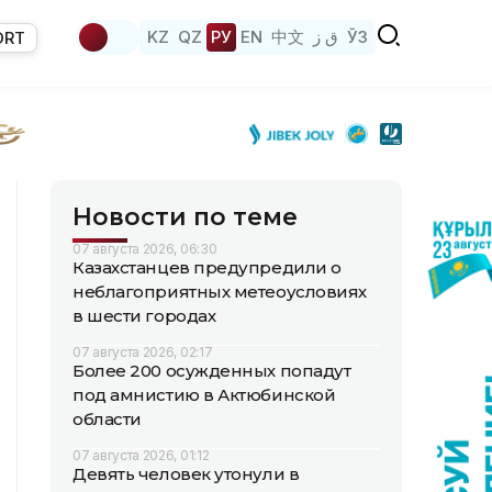
KZ
QZ
РУ
EN
中文
ق ز
ЎЗ
ORT
Новости по теме
07 августа 2026, 06:30
Казахстанцев предупредили о
неблагоприятных метеоусловиях
в шести городах
07 августа 2026, 02:17
Более 200 осужденных попадут
под амнистию в Актюбинской
области
07 августа 2026, 01:12
Девять человек утонули в