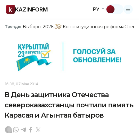
KAZINFORM
РУ
Выборы-2026
Конституционная реформа
Спецп
Тренды:
16:38, 07 Мая 2014
В День защитника Отечества
североказахстанцы почтили память
Карасая и Агынтая батыров