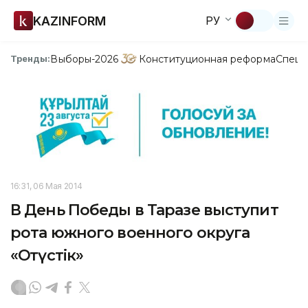
KAZINFORM
РУ
Выборы-2026
Конституционная реформа
Спецп
Тренды:
16:31, 06 Мая 2014
В День Победы в Таразе выступит
рота южного военного округа
«Оңтүстік»